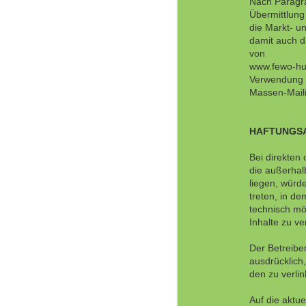
Nach Paragra
Übermittlung
die Markt- u
damit auch d
von
www.fewo-hun
Verwendung 
Massen-Mail
HAFTUNGS
Bei direkten 
die außerhal
liegen, würde
treten, in d
technisch mö
Inhalte zu ve
Der Betreiber
ausdrücklich,
den zu verli
Auf die aktue