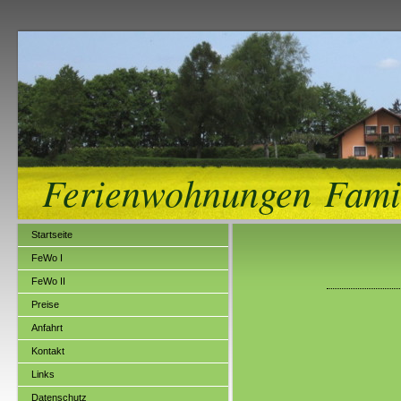
Ferienwohnungen Fami
Startseite
FeWo I
FeWo II
Preise
Anfahrt
Kontakt
Links
Datenschutz