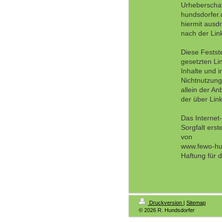
Urheberschaf
hundsdorfer.d
hiermit ausdr
nach der Lin
Diese Festste
gesetzten Lin
Inhalte und 
Nichtnutzung
allein der An
der über Link
Das Internet
Sorgfalt erst
von
www.fewo-hun
Haftung für d
Druckversion
|
Sitemap
© 2026 R. Hundsdorfer