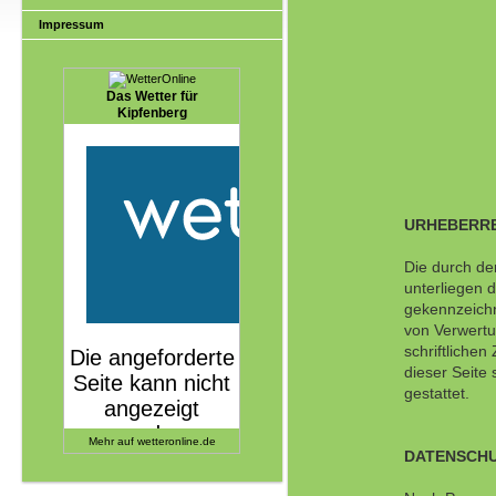
Impressum
Das Wetter für
Kipfenberg
URHEBERRE
Die durch de
unterliegen 
gekennzeichne
von Verwertu
schriftliche
dieser Seite
gestattet.
Mehr auf
wetteronline.de
DATENSCH