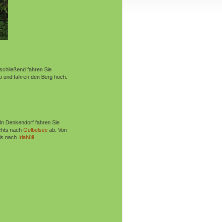
schließend fahren Sie
ab und fahren den Berg hoch
.
 In Denkendorf fahren Sie
chts nach
Gelbelsee
ab. Von
is nach
Irlahüll
.