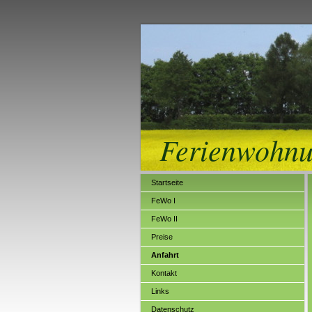
Ferienwohnu
Startseite
FeWo I
FeWo II
Preise
Anfahrt
Kontakt
Links
Datenschutz